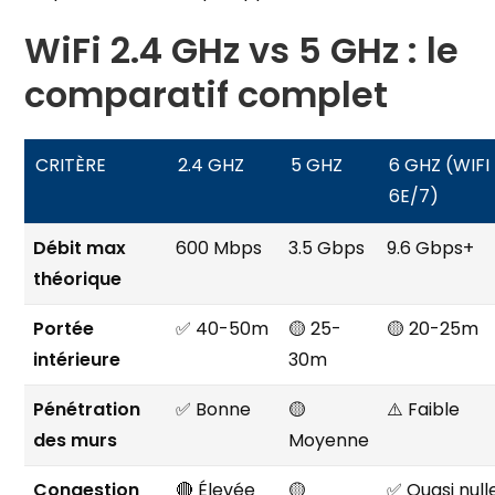
WiFi 2.4 GHz vs 5 GHz : le
comparatif complet
CRITÈRE
2.4 GHZ
5 GHZ
6 GHZ (WIFI
6E/7)
Débit max
600 Mbps
3.5 Gbps
9.6 Gbps+
théorique
Portée
✅ 40-50m
🟡 25-
🟡 20-25m
intérieure
30m
Pénétration
✅ Bonne
🟡
⚠️ Faible
des murs
Moyenne
Congestion
🔴 Élevée
🟡
✅ Quasi null