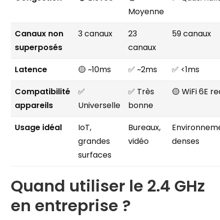
Moyenne
Canaux non
3 canaux
23
59 canaux
superposés
canaux
Latence
🟡 ~10ms
✅ ~2ms
✅ <1ms
Compatibilité
✅
✅ Très
🟡 WiFi 6E re
appareils
Universelle
bonne
Usage idéal
IoT,
Bureaux,
Environnem
grandes
vidéo
denses
surfaces
Quand utiliser le 2.4 GHz
en entreprise ?